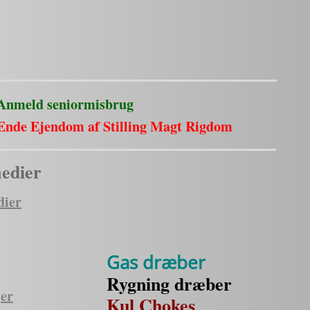
Anmeld seniormisbrug
Ende Ejendom af Stilling Magt Rigdom
medier
dier
Gas dræber
Rygning dræber
er
Kul Chokes