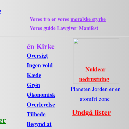
e
Vores tro er vores
moralske styrke
Vores guide Lawgiver Manifest
én Kirke
Oversigt
Ingen vold
Nuklear
Kæde
nedrustning
Grøn
Planeten Jorden er en
Økonomisk
atomfri zone
Overlevelse
Undgå lister
Tilbede
er
Begynd at