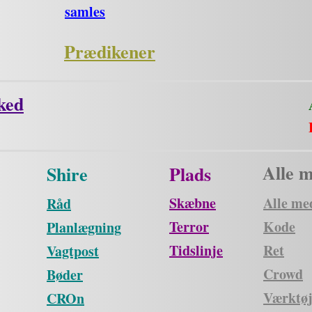
samles
Prædikener
ked
Alle 
Shire
Plads
Skæbne
Alle me
Råd
Terror
Kode
Planlægning
Tidslinje
Ret
Vagtpost
Crowd
Bøder
Værktøj
CROn