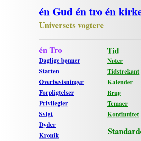
én Gud én tro én kirk
Universets vogtere
én Tro
Tid
Daglige bønner
Noter
Starten
Tidstrekant
Overbevisninger
Kalender
Forpligtelser
Brug
Privilegier
Temaer
Svigt
Kontinuitet
Dyder
Standard
Kronik