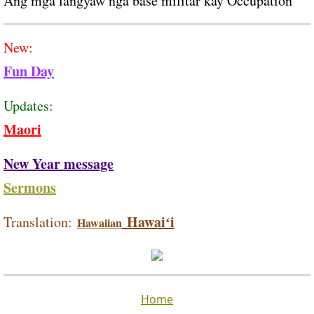
Ang mga langyaw nga base militar kay Occupation
New:
Fun Day
Updates:
Maori
New Year message
Sermons
Hawaiʻi
Translation:
Hawaiian
Home