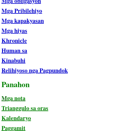
Mga obligasyon
Mga Pribilehiyo
Mga kapakyasan
Mga hiyas
​Khronicle
Human sa
​Kinabuhi
​Relihiyoso nga Pagpundok
Panahon
M
ga nota
Trianggulo sa oras
Kalendaryo
Paggamit