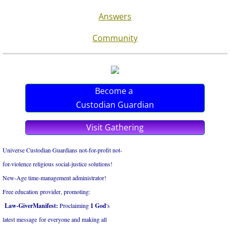
Answers
Community
Become a
Custodian Guardian
Visit Gathering
Universe Custodian Guardians not-for-profit not-
for-violence religious social-justice solutions!
New-Age time-management administrator!
Free education provider, promoting:
Law-GiverManifest:
Proclaiming
1 God
's
latest ​message for everyone and ​making all