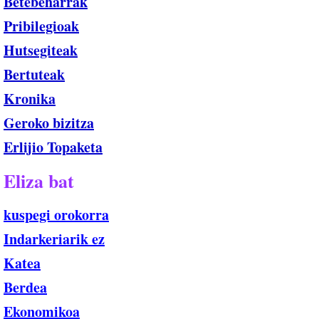
Betebeharrak
Pribilegioak
Hutsegiteak
Bertuteak
Kronika
Geroko bizitza
Erlijio Topaketa
Eliza bat
kuspegi orokorra
Indarkeriarik ez
Katea
Berdea
Ekonomikoa