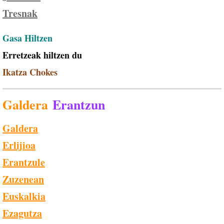
Tresnak
Gasa Hiltzen
Erretzeak hiltzen du
Ikatza Chokes
Galdera
Erantzun
​
Galdera
Erlijioa
Erantzule
Zuzenean
Euskalkia
Ezagutza