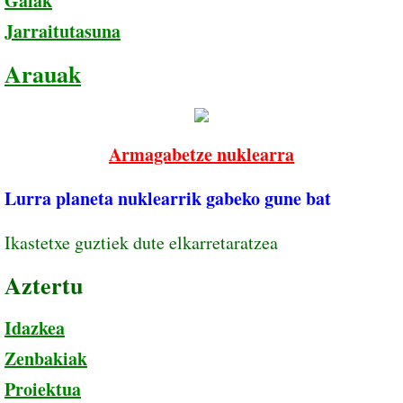
Gaiak
Jarraitutasuna
Arauak
Armagabetze nuklearra
Lurra planeta nuklearrik gabeko gune bat
Ikastetxe guztiek dute elkarretaratzea
Aztertu
Idazkea
Zenbakiak
Proiektua