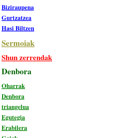
Biziraupena
Gurtzatzea
Hasi Biltzen
Sermoiak
Shun zerrendak
Denbora
Oharrak
Denbora
​triangelua
Egutegia
Erabilera