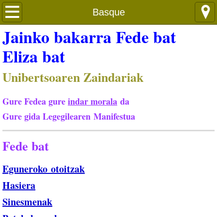
Languages
Basque
Jainko bakarra Fede bat
Eliza bat
Unibertsoaren Zaindariak
Gure Fedea gure
indar morala
da
Gure gida Legegilearen Manifestua
Fede bat
Eguneroko otoitzak
Hasiera
Sinesmenak