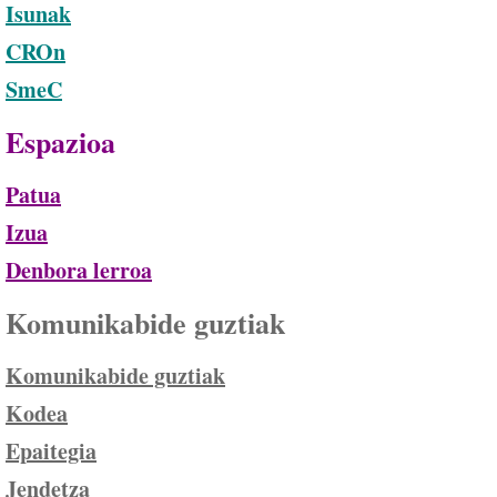
Isunak
CROn
SmeC
Espazioa
Patua
Izua
Denbora lerroa
Komunikabide guztiak
Komunikabide guztiak
Kodea
Epaitegia
Jendetza