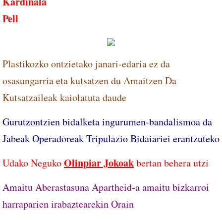
Kardinala
Pell
Plastikozko ontzietako janari-edaria ez da
osasungarria eta kutsatzen du Amaitzen Da
Kutsatzaileak kaiolatuta daude
Gurutzontzien bidalketa ingurumen-bandalismoa da
Jabeak Operadoreak Tripulazio Bidaiariei erantzuteko
Olinpiar Jokoak
Udako Neguko
bertan behera utzi
Amaitu Aberastasuna Apartheid-a amaitu bizkarroi
harraparien irabaztearekin Orain