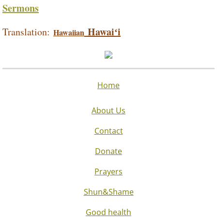
Sermons
Hawaiʻi
Translation:
Hawaiian
Home
About Us
Contact
Donate
Prayers
Shun&Shame
Good health