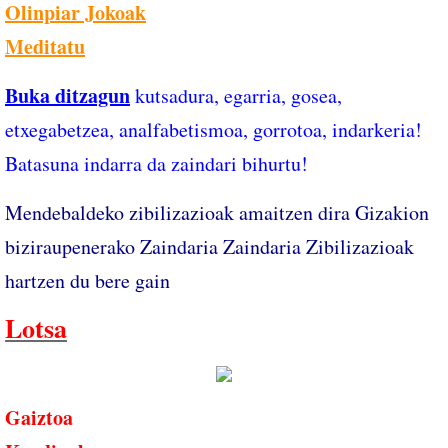
Olinpiar Jokoak
​
Meditatu
Buka ditzagun
kutsadura, egarria, gosea,
etxegabetzea, analfabetismoa, gorrotoa, indarkeria!
Batasuna indarra da zaindari bihurtu!
Mendebaldeko zibilizazioak amaitzen dira Gizakion
biziraupenerako Zaindaria Zaindaria Zibilizazioak
hartzen du bere gain
Lotsa
Gaiztoa