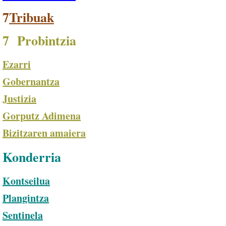
7
Tribuak
7 Probintzia
Ezarri
Gobernantza
Justizia
Gorputz Adimena
Bizitzaren amaiera
Konderria
Kontseilua
Plangintza
Sentinela