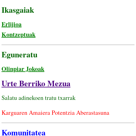
Ikasgaiak
Erlijioa
Kontzeptuak
Eguneratu
Olinpiar Jokoak
Urte Berriko Mezua
Salatu adinekoen tratu txarrak
Karguaren Amaiera Potentzia Aberastasuna
Komunitatea