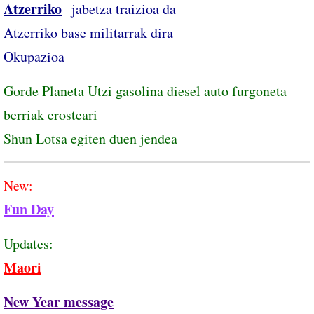
Atzerriko
jabetza traizioa da
Atzerriko base militarrak dira
Okupazioa
Gorde Planeta Utzi gasolina diesel auto furgoneta
berriak erosteari
Shun Lotsa egiten duen jendea
New:
Fun Day
Updates:
Maori
New Year message